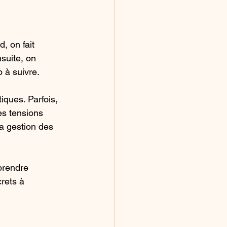
, on fait 
suite, on 
p à suivre.
ques. Parfois, 
es tensions 
la gestion des 
prendre 
rets à 