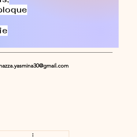
 bloque
ie
nazza.yasmina30@gmail.com