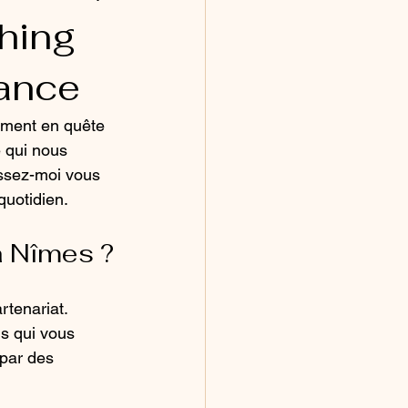
hing
dance
ement en quête 
 qui nous 
issez-moi vous 
uotidien.
à Nîmes ?
rtenariat. 
s qui vous 
par des 