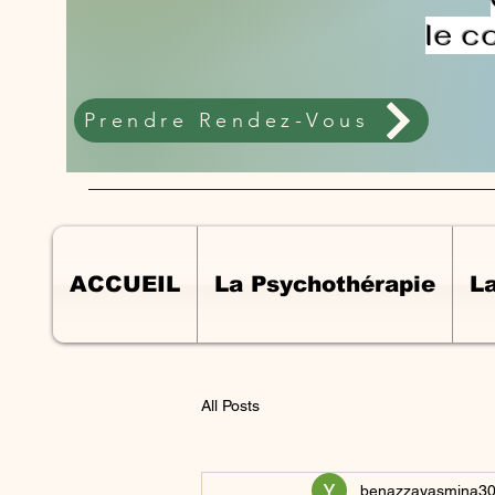
le c
Prendre Rendez-Vous
ACCUEIL
La Psychothérapie
L
All Posts
benazzayasmina3