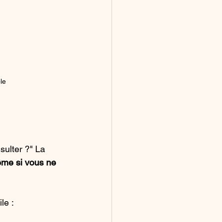
le
ulter ?" La 
me si vous ne 
le :