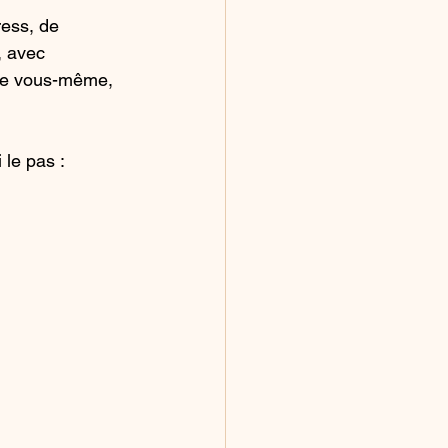
ress, de 
 avec 
tre vous-même, 
 le pas :