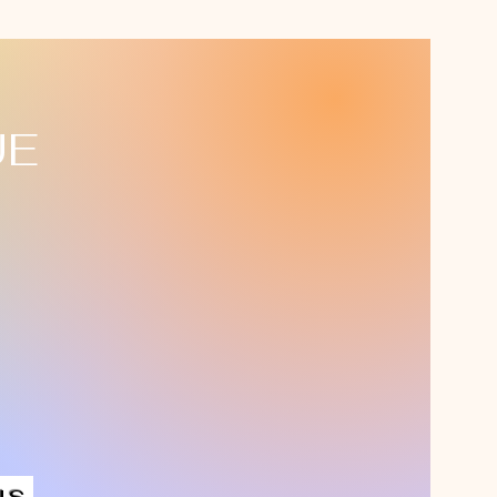
UE
us,