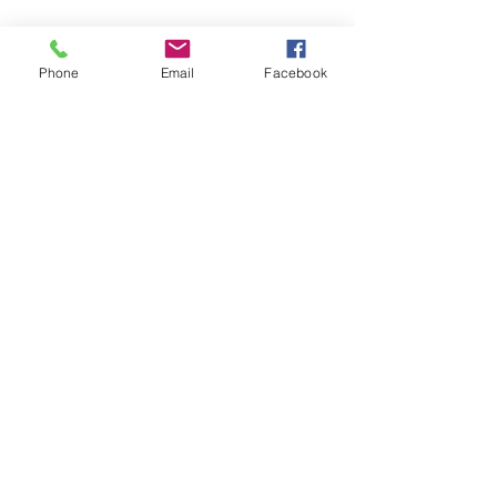
Phone
Email
Facebook
benazza.yasmina30@gmail.com
Prendre Rendez-Vous
Yasmîna Benazza
vous souhaite la
BIENVENUE