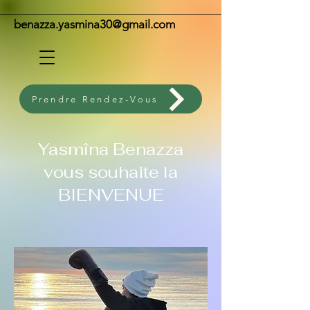
benazza.yasmina30@gmail.com
Prendre Rendez-Vous
Yasmîna Benazza
vous souhaite la
BIENVENUE