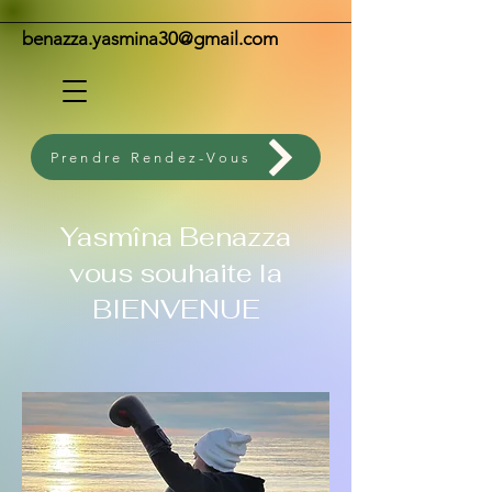
benazza.yasmina30@gmail.com
Prendre Rendez-Vous
Yasmîna Benazza
vous souhaite la
BIENVENUE